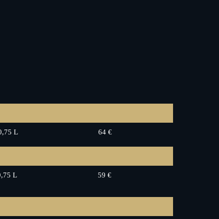
0,75 L
64 €
0,75 L
59 €