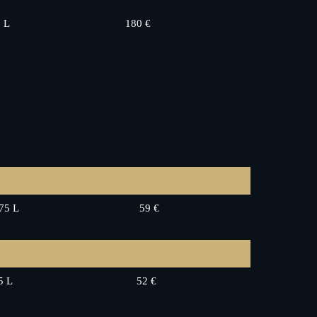
5 L
180 €
75 L
59 €
5 L
52 €