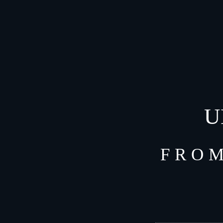
U
FROM